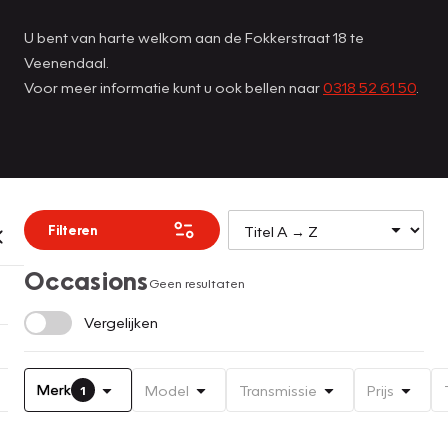
U bent van harte welkom aan de Fokkerstraat 18 te
Veenendaal.
Voor meer informatie kunt u ook bellen naar
0318 52 61 50
.
Filteren
Occasions
Geen resultaten
Vergelijken
Merk
Model
Transmissie
Prijs
1