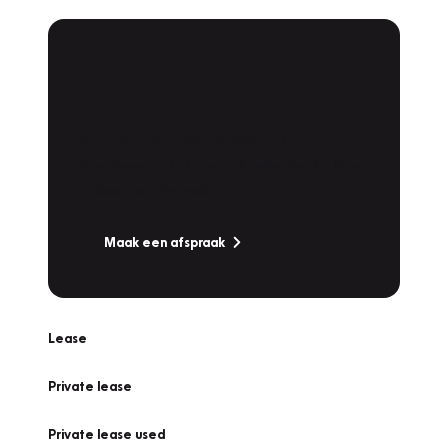
Plan een
Werkplaatsafspraak
Is uw auto toe aan Onderhoud,
Bandenwissel of een Vakantiecheck? Plan
online een afspraak!
Maak een afspraak
Lease
Private lease
Private lease used