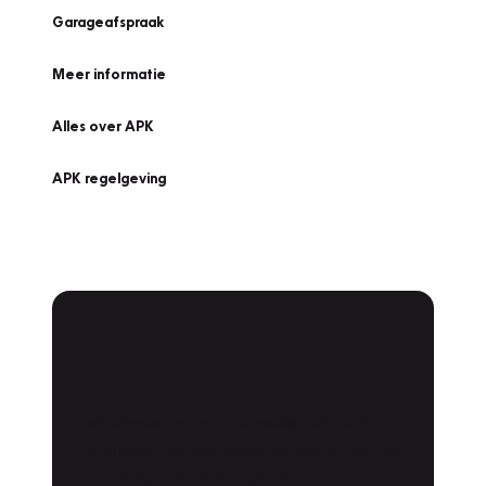
Garageafspraak
Meer informatie
Alles over APK
APK regelgeving
APK Keuring bij
Vakgarage!
Is het weer tijd voor de jaarlijkse APK? Ga
snel naar Vakgarage bij u in de buurt, en ga
zonder zorgen de weg op!