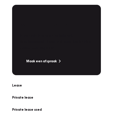
Plan een
Werkplaatsafspraak
Is uw auto toe aan Onderhoud,
Bandenwissel of een Vakantiecheck? Plan
online een afspraak!
Maak een afspraak
Lease
Private lease
Private lease used