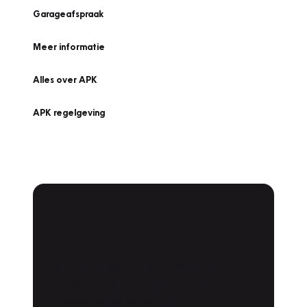
Garageafspraak
Meer informatie
Alles over APK
APK regelgeving
APK Keuring bij
Vakgarage!
Is het weer tijd voor de jaarlijkse APK? Ga
snel naar Vakgarage bij u in de buurt, en ga
zonder zorgen de weg op!