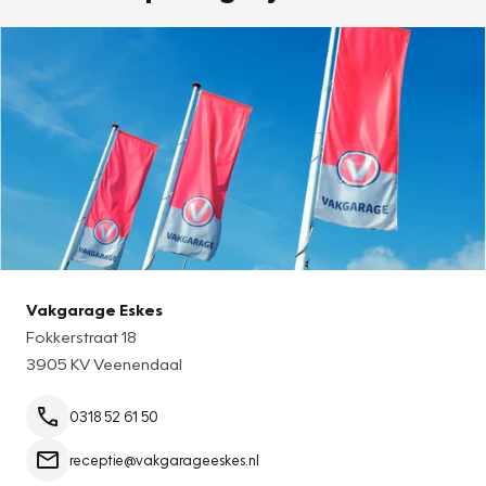
Vakgarage Eskes
Fokkerstraat 18
3905 KV Veenendaal
0318 52 61 50
receptie@vakgarageeskes.nl