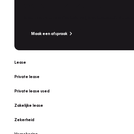
Werkplaatsafspraak
Is uw auto toe aan Onderhoud, Bandenwissel of een Va
Maak een afspraak
Lease
Private lease
Private lease used
Zakelijke lease
Zekerheid