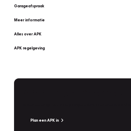
Garageafspraak
Meer informatie
Alles over APK
APK regelgeving
APK Keuring bij Vakgarage!
Is het weer tijd voor de jaarlijkse APK? Ga snel naar V
Plan een APK in