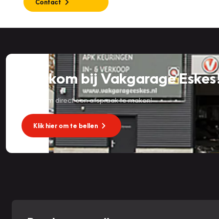
Contact
Welkom bij Vakgarage Eskes
Bel nu om direct een afspraak te maken!
Klik hier om te bellen