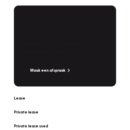
Plan een
Werkplaatsafspraak
Is uw auto toe aan Onderhoud,
Bandenwissel of een Vakantiecheck? Plan
online een afspraak!
Maak een afspraak
Lease
Private lease
Private lease used