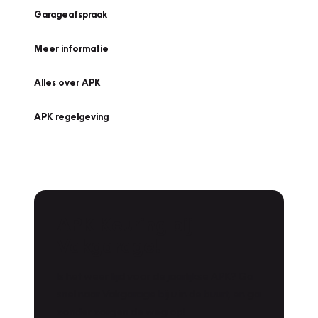
Garageafspraak
Meer informatie
Alles over APK
APK regelgeving
APK Keuring bij
Vakgarage!
Is het weer tijd voor de jaarlijkse APK? Ga
snel naar Vakgarage bij u in de buurt, en ga
zonder zorgen de weg op!