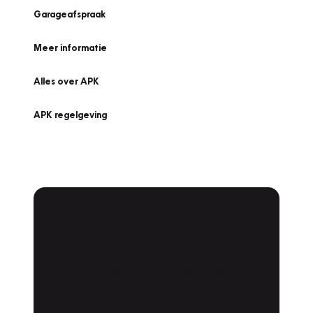
Garageafspraak
Meer informatie
Alles over APK
APK regelgeving
APK Keuring bij
Vakgarage!
Is het weer tijd voor de jaarlijkse APK? Ga
snel naar Vakgarage bij u in de buurt, en ga
zonder zorgen de weg op!