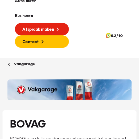
Auto huren
Bus huren
Afspraak maken
9.2/10
Contact
Vakgarage
BOVAG
BOVAG is in de loop der jaren uitgegroeid tot een breed