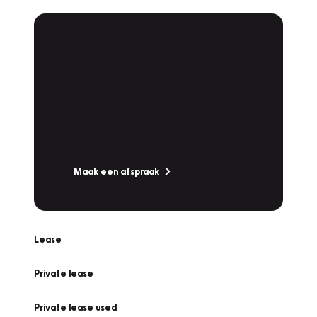
Plan een
Werkplaatsafspraak
Is uw auto toe aan Onderhoud,
Bandenwissel of een Vakantiecheck? Plan
online een afspraak!
Maak een afspraak
Lease
Private lease
Private lease used