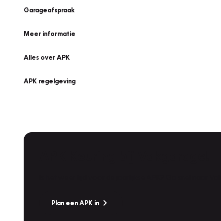
Garageafspraak
Meer informatie
Alles over APK
APK regelgeving
APK Keuring bij Vakgarage!
Is het weer tijd voor de jaarlijkse APK? Ga snel naar V
Plan een APK in