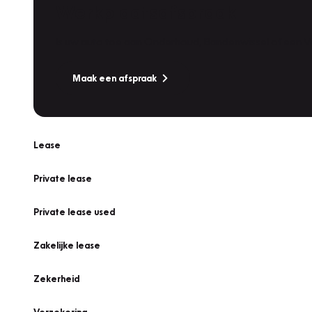
Werkplaatsafspraak
Is uw auto toe aan Onderhoud, Bandenwissel of een Va
Maak een afspraak
Lease
Private lease
Private lease used
Zakelijke lease
Zekerheid