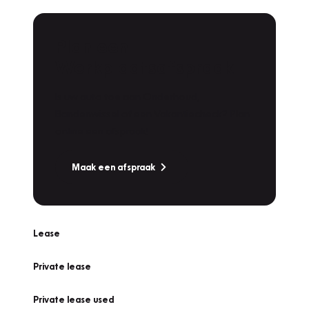
Plan een
Werkplaatsafspraak
Is uw auto toe aan Onderhoud,
Bandenwissel of een Vakantiecheck? Plan
online een afspraak!
Maak een afspraak
Lease
Private lease
Private lease used