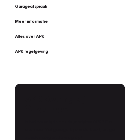
Garageafspraak
Meer informatie
Alles over APK
APK regelgeving
APK Keuring bij
Vakgarage!
Is het weer tijd voor de jaarlijkse APK? Ga
snel naar Vakgarage bij u in de buurt, en ga
zonder zorgen de weg op!