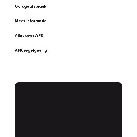
Garageafspraak
Meer informatie
Alles over APK
APK regelgeving
APK Keuring bij
Vakgarage!
Is het weer tijd voor de jaarlijkse APK? Ga
snel naar Vakgarage bij u in de buurt, en ga
zonder zorgen de weg op!