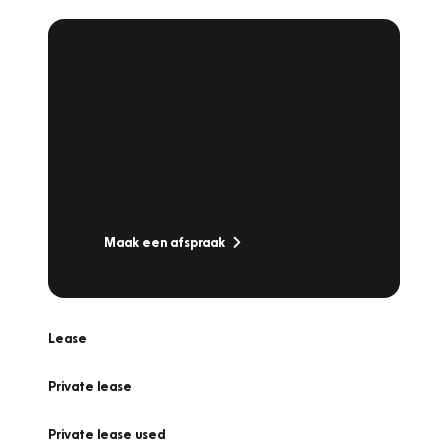
Plan een
Werkplaatsafspraak
Is uw auto toe aan Onderhoud,
Bandenwissel of een Vakantiecheck? Plan
online een afspraak!
Maak een afspraak
Lease
Private lease
Private lease used