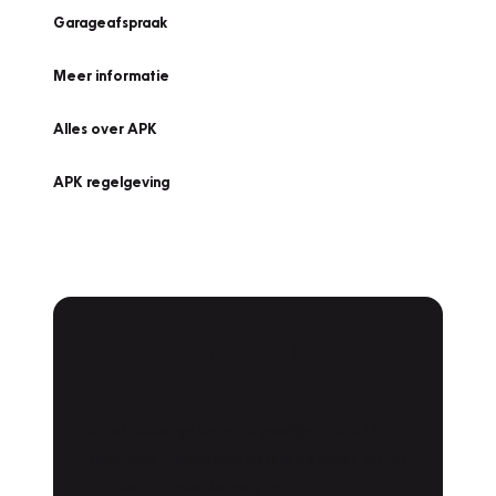
Garageafspraak
Meer informatie
Alles over APK
APK regelgeving
APK Keuring bij
Vakgarage!
Is het weer tijd voor de jaarlijkse APK? Ga
snel naar Vakgarage bij u in de buurt, en ga
zonder zorgen de weg op!