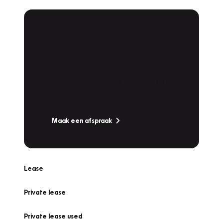
Plan een
Werkplaatsafspraak
Is uw auto toe aan Onderhoud,
Bandenwissel of een Vakantiecheck? Plan
online een afspraak!
Maak een afspraak
Lease
Private lease
Private lease used