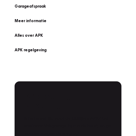
Garageafspraak
Meer informatie
Alles over APK
APK regelgeving
APK Keuring bij
Vakgarage!
Is het weer tijd voor de jaarlijkse APK? Ga
snel naar Vakgarage bij u in de buurt, en ga
zonder zorgen de weg op!