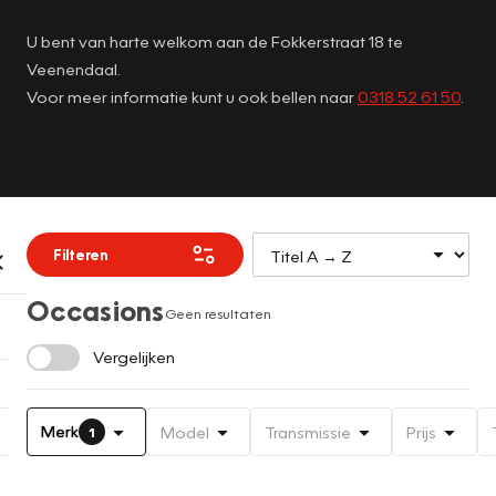
U bent van harte welkom aan de Fokkerstraat 18 te
Veenendaal.
Voor meer informatie kunt u ook bellen naar
0318 52 61 50
.
Filteren
Occasions
Geen resultaten
Vergelijken
Merk
Model
Transmissie
Prijs
1