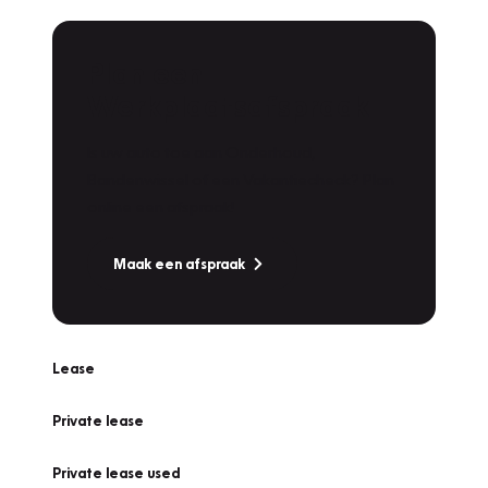
Plan een
Werkplaatsafspraak
Is uw auto toe aan Onderhoud,
Bandenwissel of een Vakantiecheck? Plan
online een afspraak!
Maak een afspraak
Lease
Private lease
Private lease used